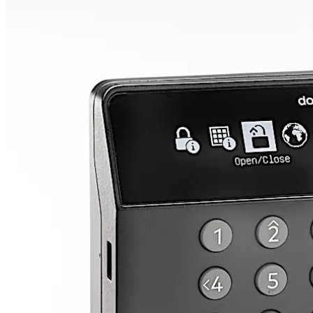
最适合处于成长期且需要高效、便利的统一联网保险柜锁解决
Axessor Apexx CIT
Axessor Apexx 既拥有 Apexx IP 的多重锁定特性
并且从 Apexx 系列软件和安全的 dormakaba Safe L
的多重锁定 OTC 设定了基准。
上一张