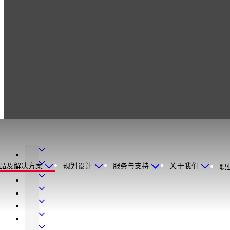
产品
保险柜锁
经典产品
保险柜锁
经典产品
门
用
室
品及解决方案
规划设计
服务与支持
关于我们
职
五
内
自
金
玻
动
高
璃
化
保
电
门
出
安
子
酒
五
入
钥
门
店
保