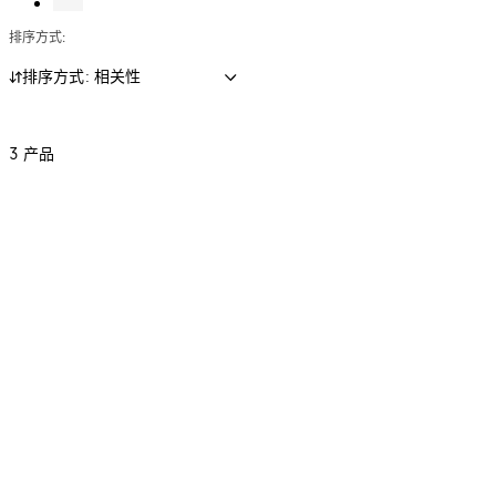
金
口
匙
禁
锁
险
排序方式:
系
控
系
系
系
柜
统
制
统
统
统
锁
排序方式: 相关性
系
与
统
数
据
3 产品
管
理